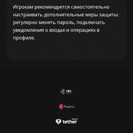
Игрокам рекомендуется самостоятельно
настраивать дополнительные меры защиты:
регулярно менять пароль, подключать
уведомления о входах и операциях в
профиле.