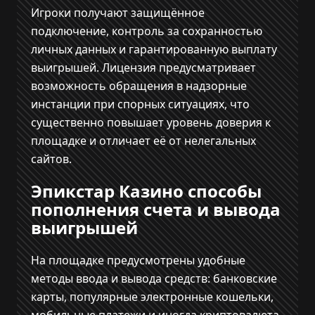
Игроки получают защищённое
подключение, контроль за сохранностью
личных данных и гарантированную выплату
выигрышей. Лицензия предусматривает
возможность обращения в надзорные
инстанции при спорных ситуациях, что
существенно повышает уровень доверия к
площадке и отличает её от нелегальных
сайтов.
Эпикстар Казино способы
пополнения счета и вывода
выигрышей
На площадке предусмотрены удобные
методы ввода и вывода средств: банковские
карты, популярные электронные кошельки,
мобильные платежи и иногда криптовалюта.