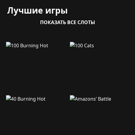
Лучшие игры
ПОКАЗАТЬ ВСЕ СЛОТЫ