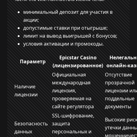
минимальный депозит для участия в
акции;
допустимые ставки при отыгрыше;
лимит на вывод выигрышей с бонусов;
условия активации и промокоды.
Epicstar Casino
Нелегаль
Параметр
(лицензированное)
онлайн‑ка
Официальная
Отсутствие
международная
прозрачной
Наличие
лицензия,
лицензии ил
лицензии
проверяемая на
поддельные
сайте регулятора
документы
SSL‑шифрование,
Высокие рис
Безопасность
защита
утечки данны
данных
персональных и
мошенничес