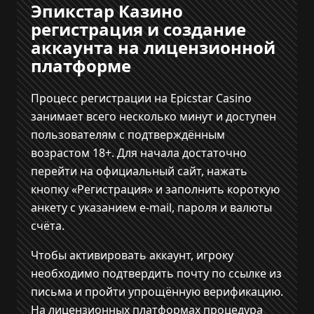
Эпикстар Казино
регистрация и создание
аккаунта на лицензионной
платформе
Процесс регистрации на Epicstar Casino
занимает всего несколько минут и доступен
пользователям с подтверждённым
возрастом 18+. Для начала достаточно
перейти на официальный сайт, нажать
кнопку «Регистрация» и заполнить короткую
анкету с указанием e-mail, пароля и валюты
счёта.
Чтобы активировать аккаунт, игроку
необходимо подтвердить почту по ссылке из
письма и пройти упрощённую верификацию.
На лицензионных платформах процедура