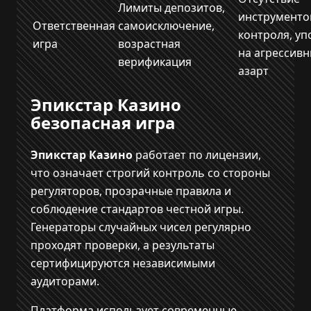
Лимиты депозитов,
инструменто
Ответственная
самоисключение,
контроля, уп
игра
возрастная
на агрессив
верификация
азарт
Эпикстар Казино
безопасная игра
Эпикстар Казино
работает по лицензии,
что означает строгий контроль со стороны
регуляторов, прозрачные правила и
соблюдение стандартов честной игры.
Генераторы случайных чисел регулярно
проходят проверки, а результаты
сертифицируются независимыми
аудиторами.
Платформа использует современные