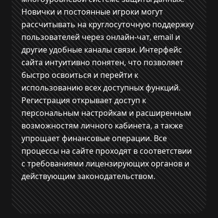
Новички и постоянные игроки могут
рассчитывать на круглосуточную поддержку
пользователей через онлайн-чат, email и
другие удобные каналы связи. Интерфейс
сайта интуитивно понятен, что позволяет
быстро освоиться и перейти к
использованию всех доступных функций.
Регистрация открывает доступ к
персональным настройкам и расширенным
возможностям личного кабинета, а также
упрощает финансовые операции. Все
процессы на сайте проходят в соответствии
с требованиями лицензирующих органов и
действующим законодательством.